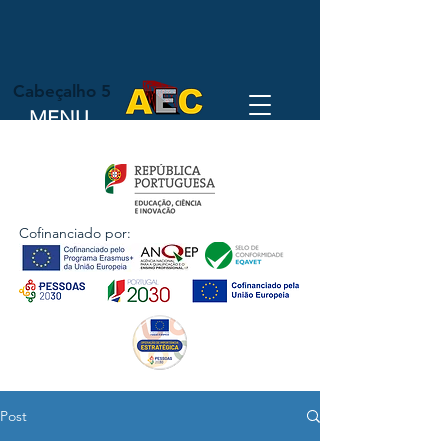
Cabeçalho 5
MENU
Cofinanciado por:
Post