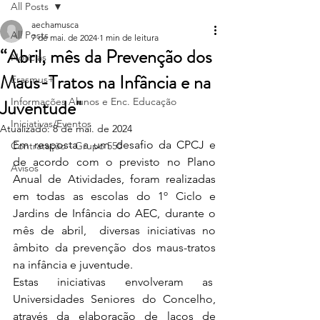
All Posts
aechamusca
All Posts
7 de mai. de 2024
1 min de leitura
“Abril, mês da Prevenção dos
Notícias
Maus-Tratos na Infância e na
Erasmus+
Juventude"
Informações Alunos e Enc. Educação
Iniciativas/Eventos
Atualizado:
8 de mai. de 2024
Em resposta a um desafio da CPCJ e 
Contratação - Grupo 550
de acordo com o previsto no Plano 
Avisos
Anual de Atividades, foram realizadas 
em todas as escolas do 1º Ciclo e 
Jardins de Infância do AEC, durante o 
mês de abril,  diversas iniciativas no 
âmbito da prevenção dos maus-tratos 
na infância e juventude.
Estas iniciativas envolveram as  
Universidades Seniores do Concelho, 
através da elaboração de laços de 