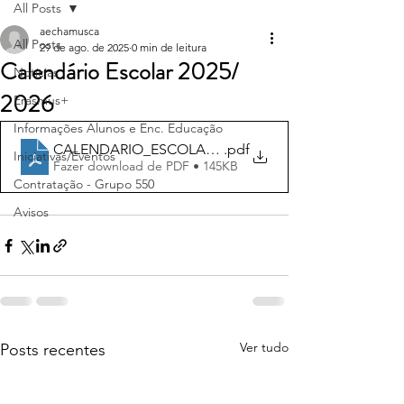
All Posts
aechamusca
All Posts
29 de ago. de 2025
0 min de leitura
Calendário Escolar 2025/
Notícias
2026
Erasmus+
Informações Alunos e Enc. Educação
CALENDARIO_ESCOLAR_25_26
.pdf
Iniciativas/Eventos
Fazer download de PDF • 145KB
Contratação - Grupo 550
Avisos
Ver tudo
Posts recentes