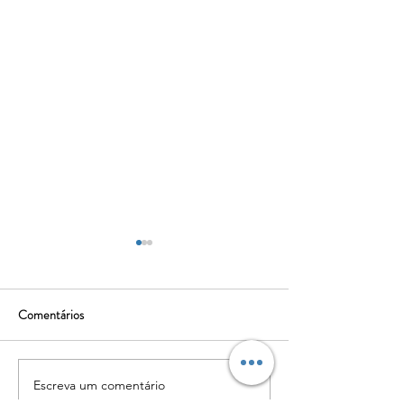
Comentários
Estrel’ Arte
Hotéis de Insetos
Escreva um comentário