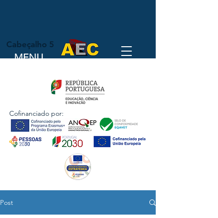
Cabeçalho 5
MENU
Cofinanciado por:
Post