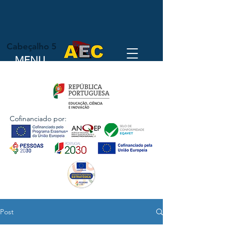
Cabeçalho 5
MENU
Cofinanciado por:
Post