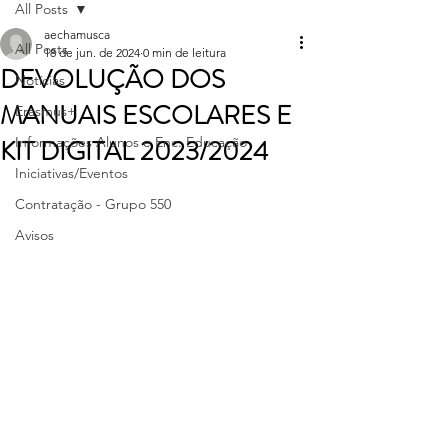
All Posts
aechamusca
All Posts
18 de jun. de 2024
0 min de leitura
DEVOLUÇÃO DOS
Notícias
MANUAIS ESCOLARES E
Erasmus+
KIT DIGITAL 2023/2024
Informações Alunos e Enc. Educação
Iniciativas/Eventos
Contratação - Grupo 550
Avisos