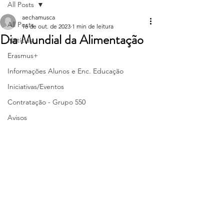
All Posts
aechamusca
All Posts
16 de out. de 2023
1 min de leitura
Dia Mundial da Alimentação
Notícias
Erasmus+
Informações Alunos e Enc. Educação
Iniciativas/Eventos
Contratação - Grupo 550
Avisos