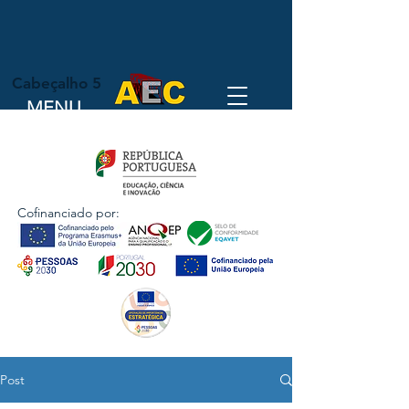
Cabeçalho 5
MENU
Cofinanciado por:
Post