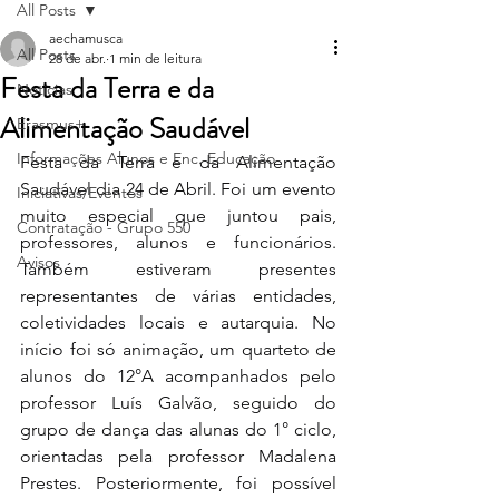
All Posts
aechamusca
All Posts
28 de abr.
1 min de leitura
Festa da Terra e da
Notícias
Alimentação Saudável
Erasmus+
Informações Alunos e Enc. Educação
Festa da Terra e da Alimentação 
Saudável dia 24 de Abril. Foi um evento 
Iniciativas/Eventos
muito especial que juntou pais, 
Contratação - Grupo 550
professores, alunos e funcionários. 
Avisos
Também estiveram presentes 
representantes de várias entidades, 
coletividades locais e autarquia. No 
início foi só animação, um quarteto de 
alunos do 12°A acompanhados pelo 
professor Luís Galvão, seguido do 
grupo de dança das alunas do 1° ciclo, 
orientadas pela professor Madalena 
Prestes. Posteriormente, foi possível 