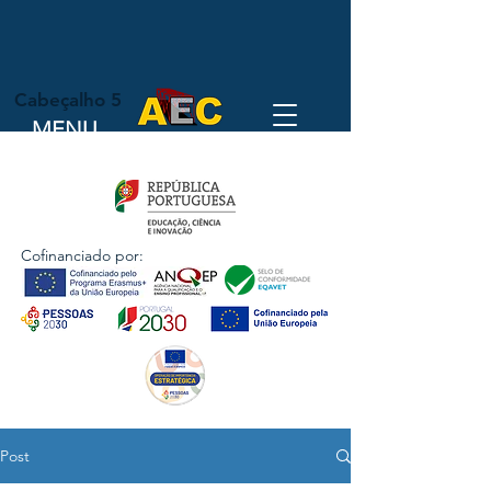
Cabeçalho 5
MENU
Cofinanciado por:
Post