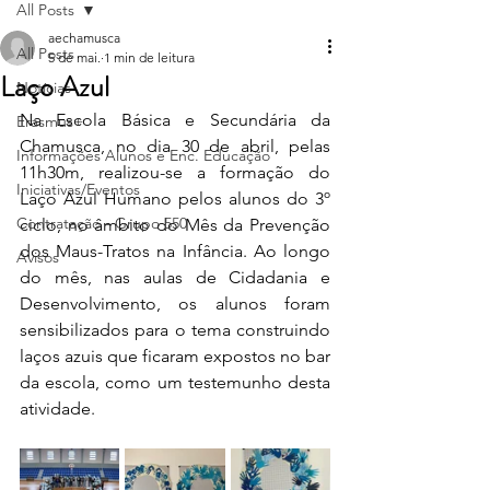
All Posts
aechamusca
All Posts
5 de mai.
1 min de leitura
Laço Azul
Notícias
Na Escola Básica e Secundária da 
Erasmus+
Chamusca, no dia 30 de abril, pelas 
Informações Alunos e Enc. Educação
11h30m, realizou-se a formação do 
Iniciativas/Eventos
Laço Azul Humano pelos alunos do 3º 
Contratação - Grupo 550
ciclo, no âmbito do Mês da Prevenção 
dos Maus-Tratos na Infância. Ao longo 
Avisos
do mês, nas aulas de Cidadania e 
Desenvolvimento, os alunos foram 
sensibilizados para o tema construindo 
laços azuis que ficaram expostos no bar 
da escola, como um testemunho desta 
atividade.