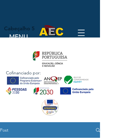
Cabeçalho 5
MENU
Cofinanciado por:
Post