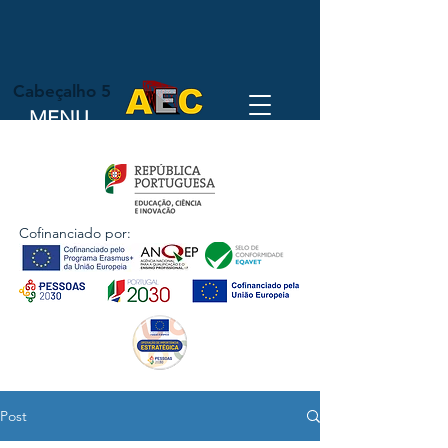
Cabeçalho 5
MENU
Cofinanciado por:
Post