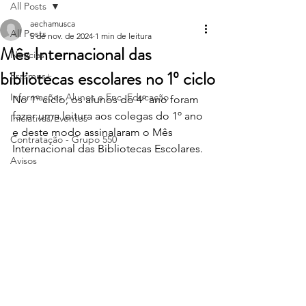
All Posts
aechamusca
All Posts
5 de nov. de 2024
1 min de leitura
Mês Internacional das
Notícias
bibliotecas escolares no 1º ciclo
Erasmus+
Informações Alunos e Enc. Educação
No 1º ciclo, os alunos do 4º ano foram 
fazer uma leitura aos colegas do 1º ano 
Iniciativas/Eventos
e deste modo assinalaram o Mês 
Contratação - Grupo 550
Internacional das Bibliotecas Escolares.
Avisos