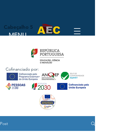
Cabeçalho 5
MENU
Cofinanciado por:
Post