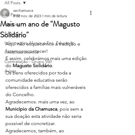
All Posts
aechamusca
All Posts
8 de nov. de 2023
1 min de leitura
Mais um ano de "Magusto
Notícias
Solidário"
Erasmus+
Informações Alunos e Enc. Educação
Aqui não esquecemos a tradição e 
fazemos acontecer!
Iniciativas/Eventos
E assim, celebrámos mais uma edição 
Contratação - Grupo 550
do 
Magusto Solidário
. 
Avisos
Os bens oferecidos por toda a 
comunidade educativa serão 
oferecidos a famílias mais vulneráveis 
do Concelho. 
Agradecemos. mais uma vez, ao 
Município da Chamusca
, pois sem a 
sua doação esta atividade não seria 
possível de concretizar. 
Agradecemos, também, ao 