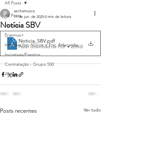
All Posts
aechamusca
All Posts
11 de jun. de 2025
0 min de leitura
Notícia SBV
Notícias
Erasmus+
Noticia_SBV
.pdf
Informações Alunos e Enc. Educação
Fazer download de PDF • 209KB
Iniciativas/Eventos
Contratação - Grupo 550
Avisos
Ver tudo
Posts recentes