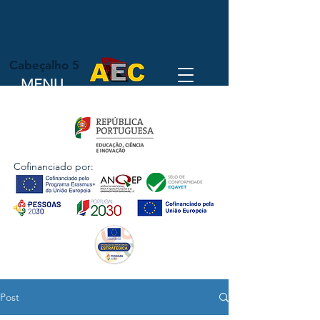
Cabeçalho 5
MENU
Cofinanciado por:
Post