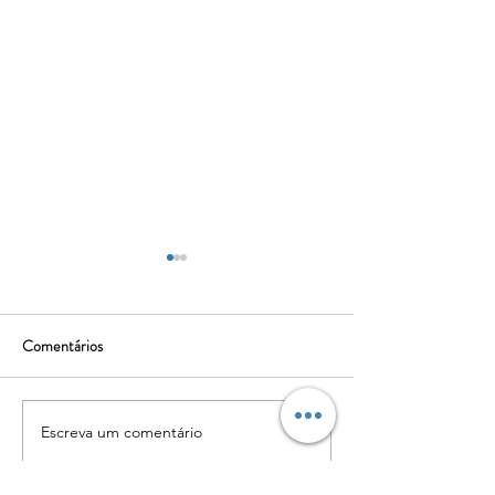
Comentários
Estrel’ Arte
Hotéis de Insetos
Escreva um comentário