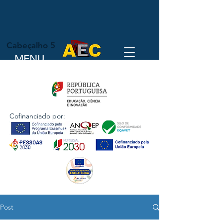
Cabeçalho 5
MENU
Cofinanciado por:
Post