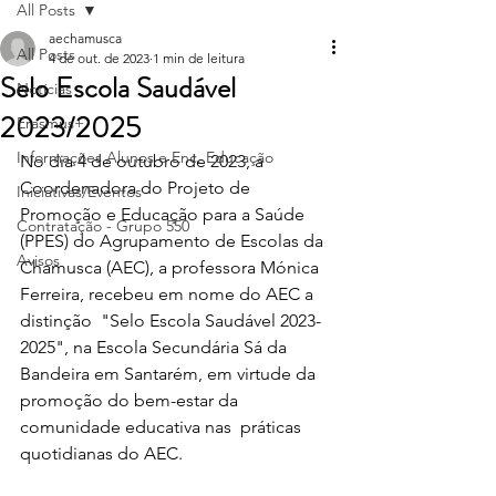
All Posts
aechamusca
All Posts
4 de out. de 2023
1 min de leitura
Selo Escola Saudável
Notícias
2023/2025
Erasmus+
Informações Alunos e Enc. Educação
No dia 4 de outubro de 2023, a 
Coordenadora do Projeto de 
Iniciativas/Eventos
Promoção e Educação para a Saúde 
Contratação - Grupo 550
(PPES) do Agrupamento de Escolas da 
Avisos
Chamusca (AEC), a professora Mónica 
Ferreira, recebeu em nome do AEC a 
distinção  "Selo Escola Saudável 2023-
2025", na Escola Secundária Sá da 
Bandeira em Santarém, em virtude da 
promoção do bem-estar da 
comunidade educativa nas  práticas 
quotidianas do AEC.