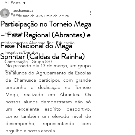
All Posts
aechamusca
All Posts
31 de mar. de 2025
1 min de leitura
Participação no Torneio Mega
Notícias
– Fase Regional (Abrantes) e
Erasmus+
Fase Nacional do Mega
Informações Alunos e Enc. Educação
Iniciativas/Eventos
Sprinter (Caldas da Rainha)
Contratação - Grupo 550
No passado dia 13 de março, um grupo 
Avisos
de alunos do Agrupamento de Escolas 
da Chamusca participou com grande 
empenho e dedicação no Torneio 
Mega, realizado em Abrantes. Os 
nossos alunos demonstraram não só 
um excelente espírito desportivo, 
como também um elevado nível de 
desempenho, representando com 
orgulho a nossa escola.