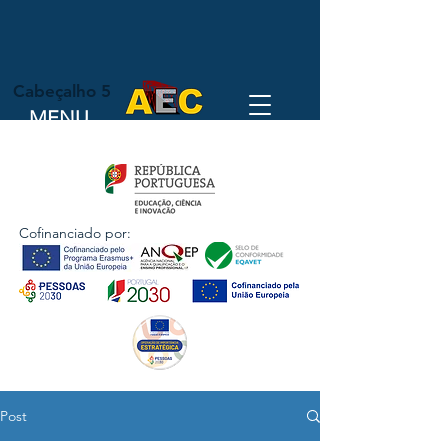
Cabeçalho 5
MENU
Cofinanciado por:
Post