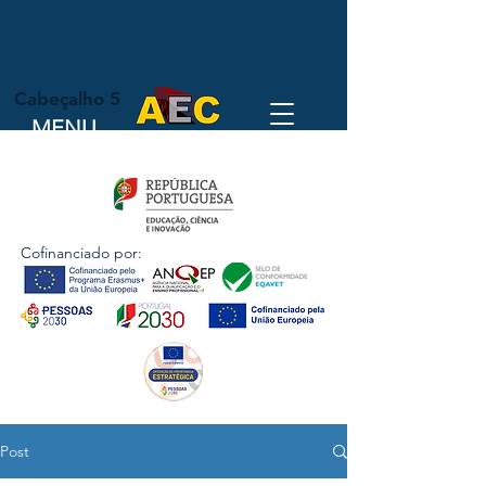
Cabeçalho 5
MENU
Cofinanciado por:
Post