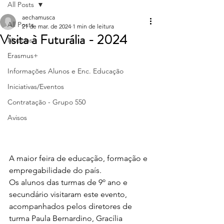
All Posts
aechamusca
All Posts
21 de mar. de 2024
1 min de leitura
Visita à Futurália - 2024
Notícias
Erasmus+
Informações Alunos e Enc. Educação
Iniciativas/Eventos
Contratação - Grupo 550
Avisos
A maior feira de educação, formação e 
empregabilidade do país.
Os alunos das turmas de 9º ano e 
secundário visitaram este evento, 
acompanhados pelos diretores de 
turma Paula Bernardino, Gracília 