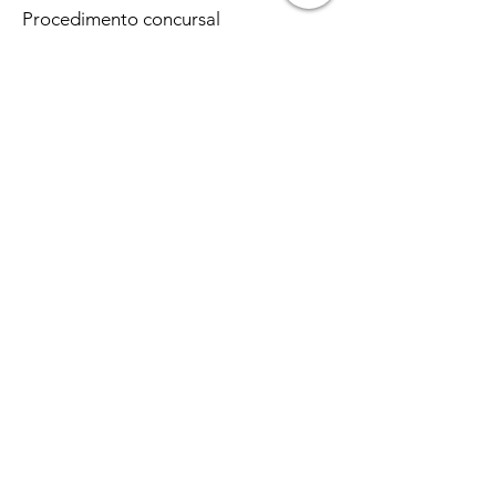
Procedimento concursal
lista_psicologos não admitidos
_lista_retificada
Lista_candidatos_admitidos_retificad
a
_1_julho
Lista_candidatos_nao_admitidos_reti
ficada _1_julho