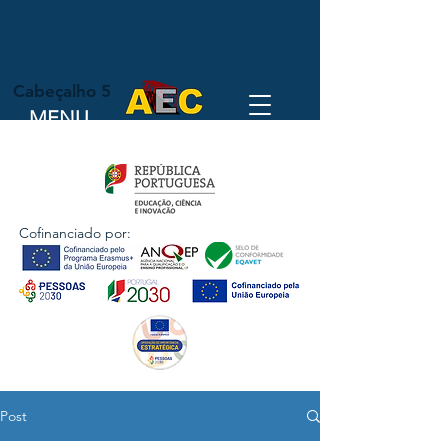
Cabeçalho 5
MENU
Cofinanciado por:
Post