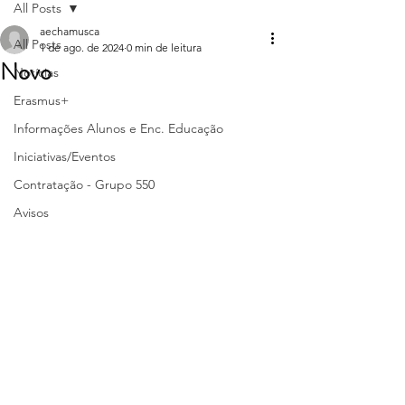
All Posts
aechamusca
All Posts
1 de ago. de 2024
0 min de leitura
Novo
Notícias
Erasmus+
Informações Alunos e Enc. Educação
Iniciativas/Eventos
Contratação - Grupo 550
Avisos