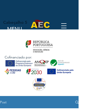
Cabeçalho 5
MENU
Cofinanciado por:
Post