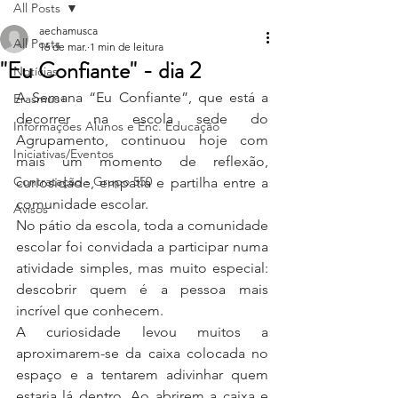
All Posts
aechamusca
All Posts
16 de mar.
1 min de leitura
"Eu Confiante" - dia 2
Notícias
A Semana “Eu Confiante”, que está a 
Erasmus+
decorrer na escola sede do 
Informações Alunos e Enc. Educação
Agrupamento, continuou hoje com 
Iniciativas/Eventos
mais um momento de reflexão, 
Contratação - Grupo 550
curiosidade, empatia e partilha entre a 
comunidade escolar.
Avisos
No pátio da escola, toda a comunidade 
escolar foi convidada a participar numa 
atividade simples, mas muito especial: 
descobrir quem é a pessoa mais 
incrível que conhecem.
A curiosidade levou muitos a 
aproximarem-se da caixa colocada no 
espaço e a tentarem adivinhar quem 
estaria lá dentro. Ao abrirem a caixa e 