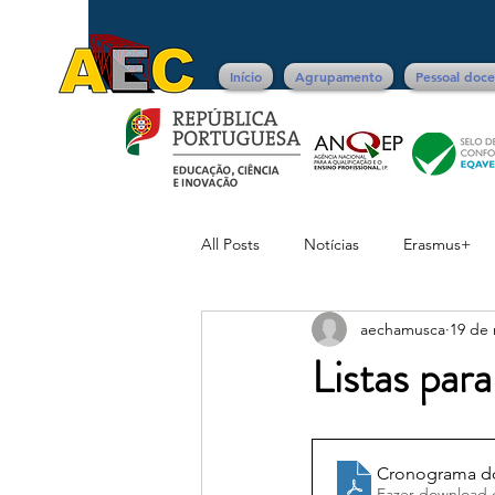
Início
Agrupamento
Pessoal doc
All Posts
Notícias
Erasmus+
aechamusca
19 de 
Avisos
Listas par
Cronograma do 
Fazer download 