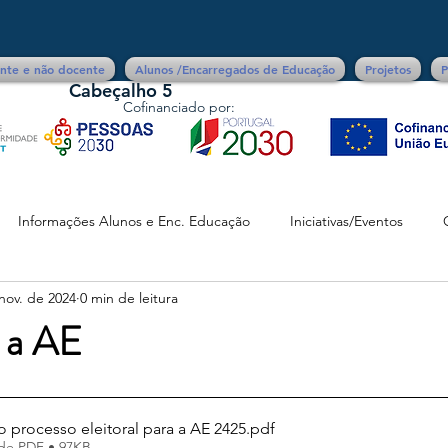
ente e não docente
Alunos /Encarregados de Educação
Projetos
P
Cabeçalho 5
Cofinanciado por:
Informações Alunos e Enc. Educação
Iniciativas/Eventos
nov. de 2024
0 min de leitura
a a AE
processo eleitoral para a AE 2425
.pdf
de PDF • 97KB