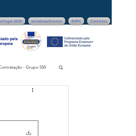
ortugal 2030
Iniciativas/Eventos
RGPC
Contactos
Contratação - Grupo 550