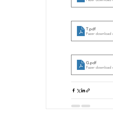
T
.pdf
Fazer download 
G
.pdf
Fazer download 