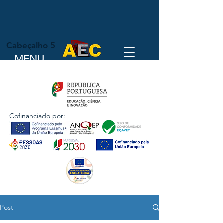
Cabeçalho 5
MENU
Cofinanciado por:
Post