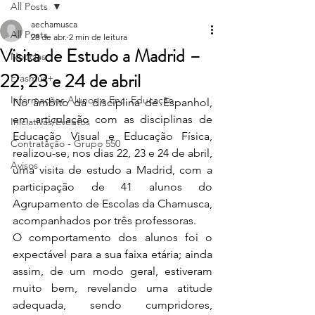
All Posts
aechamusca
All Posts
28 de abr.
2 min de leitura
Visita de Estudo a Madrid –
Notícias
22, 23 e 24 de abril
Erasmus+
Informações Alunos e Enc. Educação
No âmbito da disciplina de Espanhol, 
em articulação com as disciplinas de 
Iniciativas/Eventos
Educação Visual e Educação Física, 
Contratação - Grupo 550
realizou-se, nos dias 22, 23 e 24 de abril, 
Avisos
uma visita de estudo a Madrid, com a 
participação de 41 alunos do 
Agrupamento de Escolas da Chamusca, 
acompanhados por três professoras.
O comportamento dos alunos foi o 
expectável para a sua faixa etária; ainda 
assim, de um modo geral, estiveram 
muito bem, revelando uma atitude 
adequada, sendo cumpridores, 