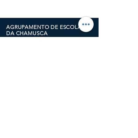
AGRUPAMENTO DE ESCOLAS
DA CHAMUSCA
Av. Dr. Carlos Amaro
2140-054
Chamusca
Email:
direcao@ae-chamusca.pt
Tel.:
249769070
LIGAÇ
ÕES ÚTEIS
Política de Privacidade
Política de Cookies
Termos e Condições