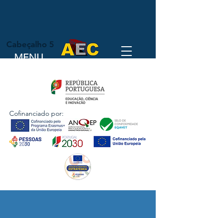
Cabeçalho 5
MENU
Cofinanciado por: